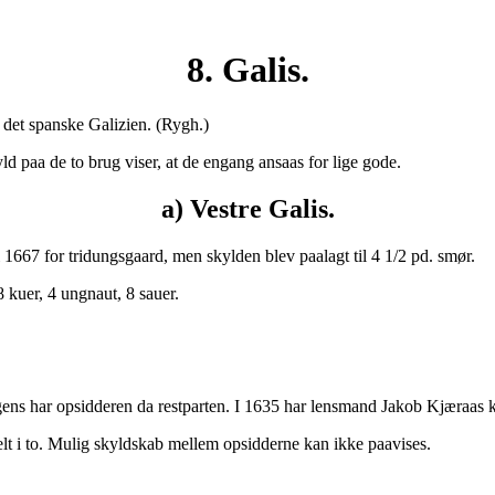
8. Galis.
 det spanske Galizien. (Rygh.)
d paa de to brug viser, at de engang ansaas for lige gode.
a) Vestre Galis.
1667 for tridungsgaard, men skylden blev paalagt til 4 1/2 pd. smør.
8 kuer, 4 ungnaut, 8 sauer.
ns har opsidderen da restparten. I 1635 har lensmand Jakob Kjæraas kjøb
elt i to. Mulig skyldskab mellem opsidderne kan ikke paavises.