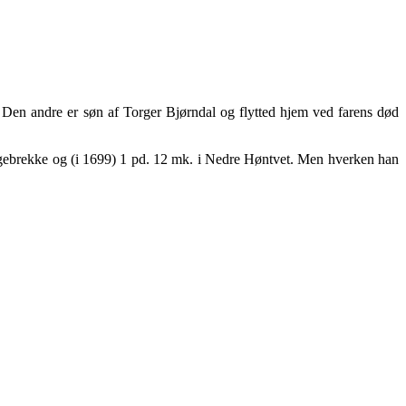
 Den andre er søn af Torger Bjørndal og flytted hjem ved farens død
 Langebrekke og (i 1699) 1 pd. 12 mk. i Nedre Høntvet. Men hverken han