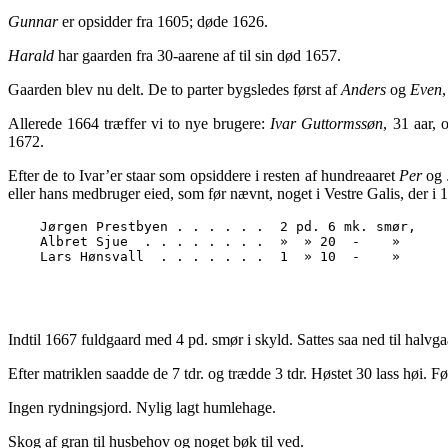
Gunnar
er opsidder fra 1605; døde 1626.
Harald
har gaarden fra 30-aarene af til sin død 1657.
Gaarden blev nu delt. De to parter bygsledes først af
Anders
og
Even
Allerede 1664 træffer vi to nye brugere:
Ivar Guttormssøn
, 31 aar,
1672.
Efter de to Ivar’er staar som opsiddere i resten af hundreaaret
Per
og
eller hans medbruger eied, som før nævnt, noget i Vestre Galis, der i 1
    Jørgen Prestbyen . . . . . .  2 pd. 6 mk. smør,

    Albret Sjue  . . . . . . . .  »  » 20  -    »

Indtil 1667 fuldgaard med 4 pd. smør i skyld. Sattes saa ned til halvga
Efter matriklen saadde de 7 tdr. og trædde 3 tdr. Høstet 30 lass høi. Fø
Ingen rydningsjord. Nylig lagt humlehage.
Skog af gran til husbehov og noget bøk til ved.