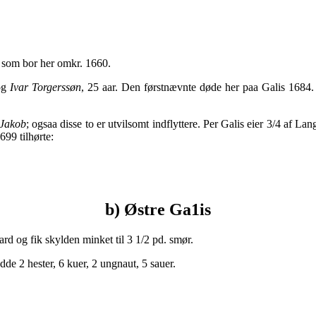
, som bor her omkr. 1660.
 og
Ivar Torgerssøn
, 25 aar. Den førstnævnte døde her paa Galis 1684.
Jakob
; ogsaa disse to er utvilsomt indflyttere. Per Galis eier 3/4 af
699 tilhørte:
b) Østre Ga1is
ard og fik skylden minket til 3 1/2 pd. smør.
dde 2 hester, 6 kuer, 2 ungnaut, 5 sauer.