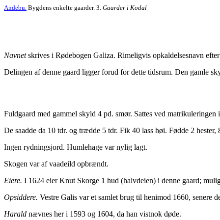
Andebu.
Bygdens enkelte gaarder. 3.
Gaarder i Kodal
Navnet
skrives i Rødebogen Galiza. Rimeligvis opkaldelsesnavn efter
Delingen af denne gaard ligger forud for dette tidsrum. Den gamle skyl
Fuldgaard med gammel skyld 4 pd. smør. Sattes ved matrikuleringen i 
De saadde da 10 tdr. og trædde 5 tdr. Fik 40 lass høi. Fødde 2 hester, 
Ingen rydningsjord. Humlehage var nylig lagt.
Skogen var af vaadeild opbrændt.
Eiere.
I 1624 eier Knut Skorge 1 hud (halvdeien) i denne gaard; mulige
Opsiddere.
Vestre Galis var et samlet brug til henimod 1660, senere d
Harald
nævnes her i 1593 og 1604, da han vistnok døde.