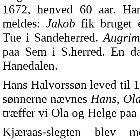
1672, henved 60 aar. Ha
meldes:
Jakob
fik bruget 
Tue i Sandeherred.
Augrim
paa Sem i S.herred. En da
Hanedalen.
Hans Halvorssøn leved til 1
sønnerne nævnes
Hans, Ola
træffer vi Ola og Helge paa
Kjæraas-slegten blev 