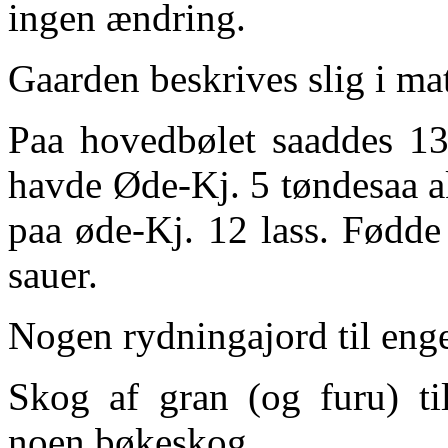
ingen ændring.
Gaarden beskrives slig i mat
Paa hovedbølet saaddes 13 
havde Øde-Kj. 5 tøndesaa ak
paa øde-Kj. 12 lass. Fødde
sauer.
Nogen rydningajord til eng
Skog af gran (og furu) ti
noen bøkeskog.