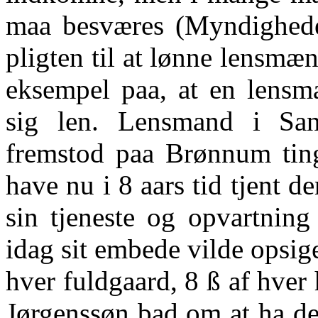
maa besværes (Myndighede
pligten til at lønne lensmæ
eksempel paa, at en lensma
sig len. Lensmand i San
fremstod paa Brønnum ting
have nu i 8 aars tid tjent d
sin tjeneste og opvartning
idag sit embede vilde opsi
hver fuldgaard, 8 ß af hver
Jørgenssøn bad om at ha det 