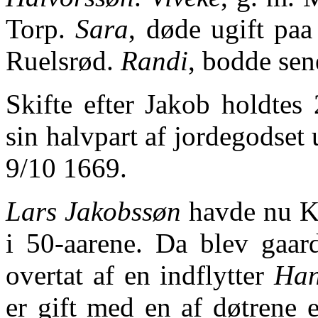
Torp.
Sara
, døde ugift pa
Ruelsrød.
Randi
, bodde sen
Skifte efter Jakob holdtes
sin halvpart af jordegodset 
9/10 1669.
Lars Jakobssøn
havde nu K
i 50-aarene. Da blev gaar
overtat af en indflytter
Han
er gift med en af døtrene 