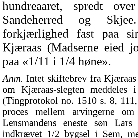
hundreaaret, spredt ove
Sandeherred og Skje
forkjærlighed fast paa s
Kjæraas (Madserne eied jo
paa «1/11 i 1/4 høne».
Anm.
Intet skiftebrev fra Kjæraas
om Kjæraas-slegten meddeles i
(Tingprotokol no. 1510 s. 8, 111,
proces mellem arvingerne om 
Lensmandens eneste søn Lars
indkrævet 1/2 bygsel i Sem, men