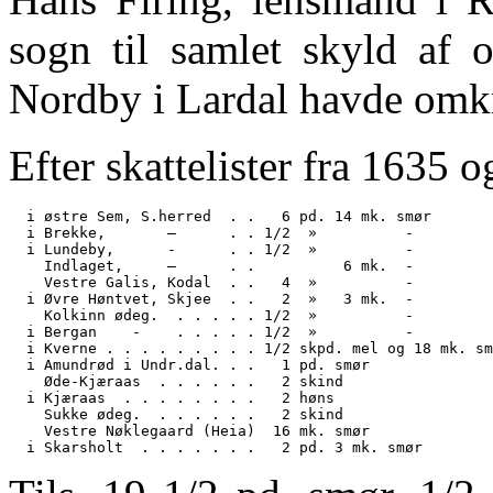
sogn til samlet skyld af 
Nordby i Lardal havde omkr
Efter skattelister fra 1635 
  i østre Sem, S.herred  . .   6 pd. 14 mk. smør

  i Brekke,       —      . . 1/2  »          -

  i Lundeby,      -      . . 1/2  »          -

    Indlaget,     —      . .          6 mk.  -

    Vestre Galis, Kodal  . .   4  »          -

  i Øvre Høntvet, Skjee  . .   2  »   3 mk.  -

    Kolkinn ødeg.  . . . . . 1/2  »          -

  i Bergan    -    . . . . . 1/2  »          -

  i Kverne . . . . . . . . . 1/2 skpd. mel og 18 mk. sm
  i Amundrød i Undr.dal. . .   1 pd. smør

    Øde-Kjæraas  . . . . . .   2 skind

  i Kjæraas  . . . . . . . .   2 høns

    Sukke ødeg.  . . . . . .   2 skind

    Vestre Nøklegaard (Heia)  16 mk. smør
