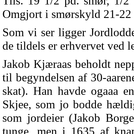
Tils. 19 1/2 pd. smør, 1/2
Omgjort i smørskyld 21-22 p
Som vi ser ligger Jordlodde
de tildels er erhvervet ved l
Jakob Kjæraas beholdt nep
til begyndelsen af 30-aaren
skat). Han havde ogaaa en
Skjee, som jo bodde hældi
som jordeier (Jakob Borge
tunge, men i 1635 af knap