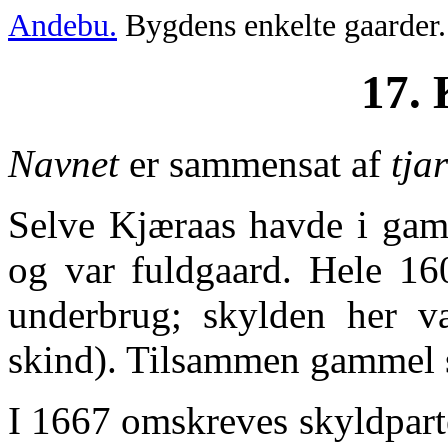
Andebu.
Bygdens enkelte gaarder.
17. 
Navnet
er sammensat af
tja
Selve Kjæraas havde i gam
og var fuldgaard. Hele 16
underbrug; skylden her v
skind). Tilsammen gammel s
I 1667 omskreves skyldparten