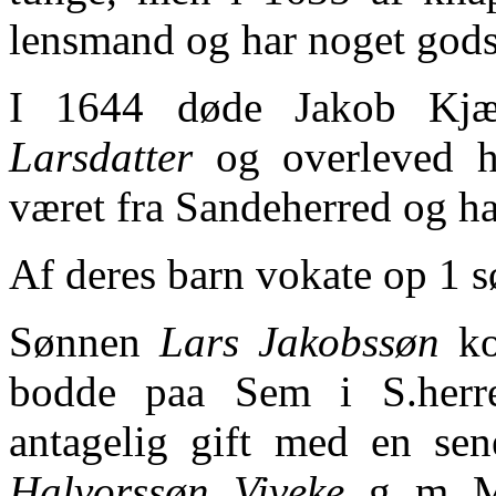
lensmand og har noget gods s
I 1644 døde Jakob Kjæ
Larsdatter
og overleved h
været fra Sandeherred og ha
Af deres barn vokate op 1 s
Sønnen
Lars Jakobssøn
ko
bodde paa Sem i S.herre
antagelig gift med en se
Halvorssøn
.
Viveke
, g. m. 