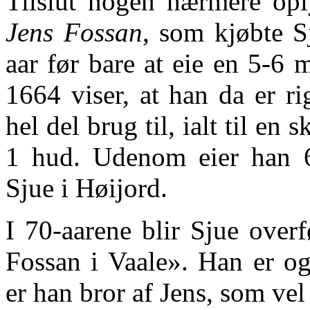
Tilslut nogen nærmere opl
Jens Fossan
, som kjøbte S
aar før bare at eie en 5-6 m
1664 viser, at han da er r
hel del brug til, ialt til e
1 hud. Udenom eier han 6 
Sjue i Høijord.
I 70-aarene blir Sjue over
Fossan i Vaale». Han er og
er han bror af Jens, som vel