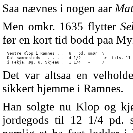
Saa nævnes i nogen aar
Mat
Men omkr. 1635 flytter
Se
før en kort tid bodd paa Myr
  Vestre Klop i Ramnes . .  6   pd. smør  \

  Dal sammesteds . . . . .  4 1/2   -      >  tils. 11 
Det var altsaa en velhold
sikkert hjemme i Ramnes.
Han solgte nu Klop og kjø
jordegods til 12 1/4 pd. 