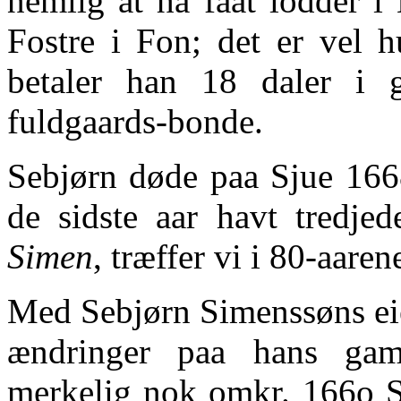
nemlig at ha faat lodder i
Fostre i Fon; det er vel h
betaler han 18 daler i g
fuldgaards-bonde.
Sebjørn døde paa Sjue 166
de sidste aar havt tredje
Simen
, træffer vi i 80-aare
Med Sebjørn Simenssøns eie
ændringer paa hans gam
merkelig nok omkr. 166o Sj