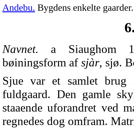
Andebu.
Bygdens enkelte gaarder.
6
Navnet.
a Siaughom 14
bøiningsform af
sjàr
, sjø. 
Sjue var et samlet brug i
fuldgaard. Den gamle sky
staaende uforandret ved ma
regnedes dog omfram. Matri