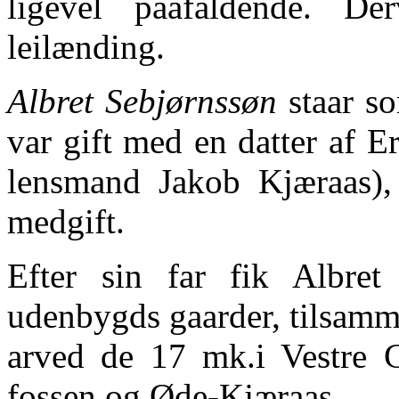
ligevel paafaldende. D
leilænding.
Albret Sebjørnssøn
staar so
var gift med en datter af Er
lensmand Jakob Kjæraas),
medgift.
Efter sin far fik Albret
udenbygds gaarder, tilsamm
arved de 17 mk.i Vestre G
fossen og Øde-Kjæraas.