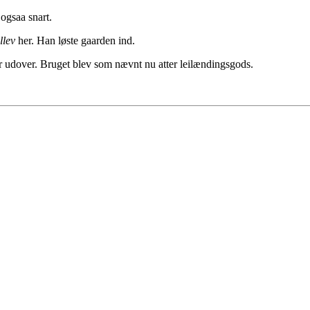
ogsaa snart.
llev
her. Han løste gaarden ind.
r udover. Bruget blev som nævnt nu atter leilændingsgods.