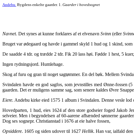
Andebu.
Bygdens enkelte gaarder. 1.
Gaarder i hovedsognet
Navnet.
Det synes at kunne forklares af et elvenavn
Svinn
(eller
Svinn
Bruget var ødegaard og havde i gammel skyld 1 hud og 1 skind, som i
De saadde 4 tdr. og trædde 2 tdr. Fik 20 lass høi. Fødde 1 hest, 5 kuer
Ingen rydningsjord. Humlehage.
Skog af furu og gran til noget sagtømmer. En del bøk. Mellem Svinda
Svindalen havde en god sagfos, som jevnstilles med Ønne-fossen (5 l
gaarden. Det er muligens samme sag, som senere kaldes Øvre Snappe
Eiere.
Andebu kirke eied 1575 1 album i Svindalen. Denne vesle lod om
Hovedparten, 1 hud, eies 1624 af den store godseier foged Jakob Je
selveier. Men i begyndelsen af 60-aarene afhænded sønnerne gaarden 
Dog ses sognepr. Christianstad i 1676 at eie halve fossen,
Opsiddere.
1605 og siden udover til 1627
Hellik
. Han var, ialfald den 