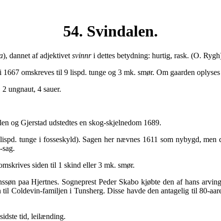
54. Svindalen.
a
), dannet af adjektivet
svinnr
i dettes betydning: hurtig, rask. (O. Rygh
 1667 omskreves til 9 lispd. tunge og 3 mk. smør. Om gaarden oplyses
, 2 ungnaut, 4 sauer.
len og Gjerstad udstedtes en skog-skjelnedom 1689.
ispd. tunge i fosseskyld). Sagen her nævnes 1611 som nybygd, men den 
-sag.
skrives siden til 1 skind eller 3 mk. smør.
nssøn paa Hjertnes. Sogneprest Peder Skabo kjøbte den af hans arving
til Coldevin-familjen i Tunsherg. Disse havde den antagelig til 80-aa
sidste tid, leilænding.