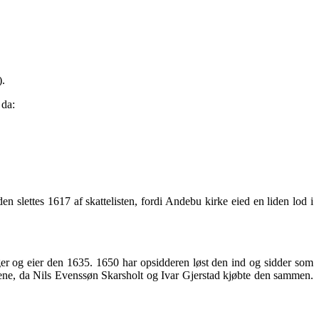
).
 da:
slettes 1617 af skattelisten, fordi Andebu kirke eied en liden lod i
er og eier den 1635. 1650 har opsidderen løst den ind og sidder som
rene, da Nils Evenssøn Skarsholt og Ivar Gjerstad kjøbte den sammen.