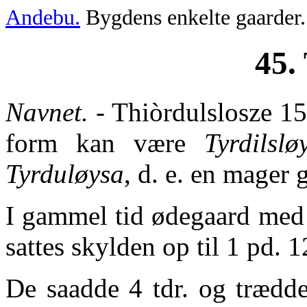
Andebu.
Bygdens enkelte gaarder.
45.
Navnet.
- Thiòrdulslosze 15
form kan være
Tyrdilslø
Tyrduløysa
, d. e. en mager 
I gammel tid ødegaard med 
sattes skylden op til 1 pd. 
De saadde 4 tdr. og trædde