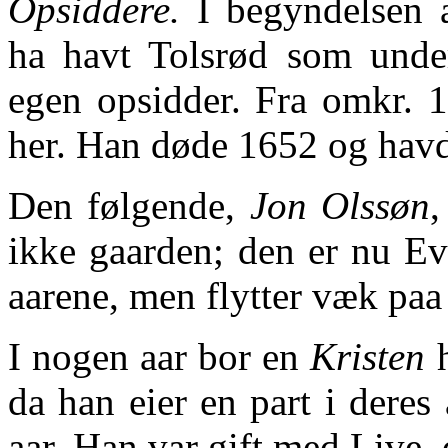
Opsiddere.
I begyndelsen a
ha havt Tolsrød som unde
egen opsidder. Fra omkr. 
her. Han døde 1652 og havde
Den følgende,
Jon Olssøn
,
ikke gaarden; den er nu Ev
aarene, men flytter væk paa
I nogen aar bor en
Kristen
h
da han eier en part i dere
aar. Han var gift med Live, 