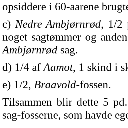
opsiddere i 60-aarene brug
c)
Nedre Ambjørnrød
, 1/2
noget sagtømmer og anden 
Ambjørnrød
sag.
d) 1/4 af
Aamot
, 1 skind i s
e) 1/2,
Braavold
-fossen.
Tilsammen blir dette 5 pd
sag-fosserne, som havde eg