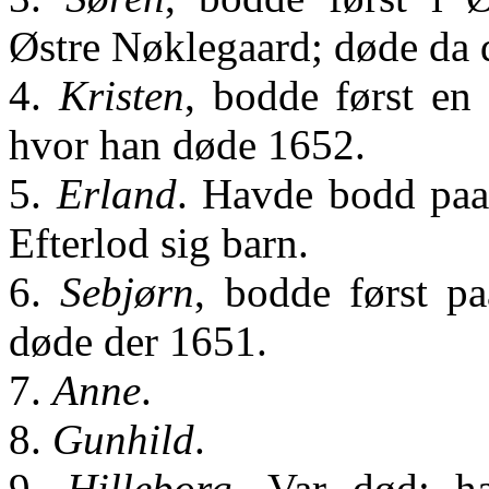
Østre Nøklegaard; døde da 
4.
Kristen
, bodde først en 
hvor han døde 1652.
5.
Erland
. Havde bodd paa
Efterlod sig barn.
6.
Sebjørn
, bodde først p
døde der 1651.
7.
Anne
.
8.
Gunhild
.
9.
Hilleborg
. Var død; h