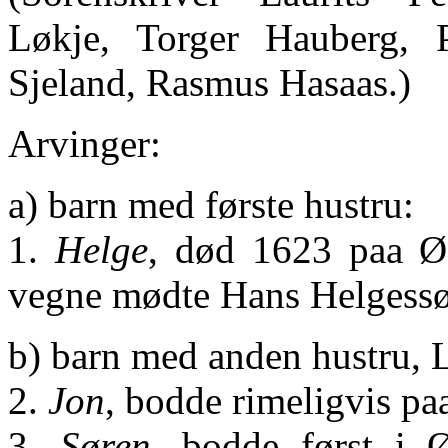
Løkje, Torger Hauberg, 
Sjeland, Rasmus Hasaas.)
Arvinger:
a) barn med første hustru:
1.
Helge
, død 1623 paa Øs
vegne mødte Hans Helgessø
b) barn med anden hustru, L
2.
Jon
, bodde rimeligvis p
3.
Søren
, bodde først i 