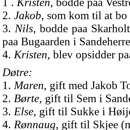
1 .
Kristen
, bodde paa Vestr
2.
Jakob
, som kom til at b
3.
Nils
, bodde paa Skarholt,
paa Bugaarden i Sandeherre
4.
Kristen
, blev opsidder p
Døtre:
1.
Maren
, gift med Jakob T
2.
Børte
, gift til Sem i San
3.
Else
, gift til Sukke i Høi
4.
Rønnaug
, gift til Skjee