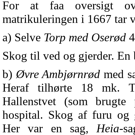
For at faa oversigt o
matrikuleringen i 1667 tar 
a) Selve
Torp med Oserød
4
Skog til ved og gjerder. E
b)
Øvre Ambjørnrød
med sa
Heraf tilhørte 18 mk. T
Hallenstvet (som brugte
hospital. Skog af furu og 
Her var en sag,
Heia
-s