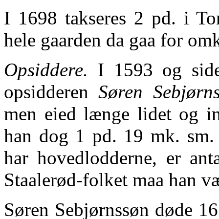
I 1698 takseres 2 pd. i Tor
hele gaarden da gaa for omk
Opsiddere.
I 1593 og side
opsidderen
Søren Sebjørn
men eied længe lidet og i
han dog 1 pd. 19 mk. sm. 
har hovedlodderne, er ant
Staalerød-folket maa han vær
Søren Sebjørnssøn døde 163