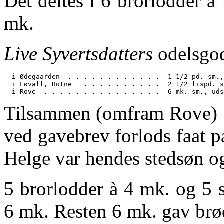
Det deltes i 6 brorlodder à
mk.
Live Syvertsdatters
odelsgod
  i Ødegaarden  . . . . . . . . . . . .  1 1/2 pd. sm.,
  i Løvall, Botne   . . . . . . . . . .  2 1/2 lispd. s
Tilsammen (omfram Rove) 1
ved gavebrev forlods faat pa
Helge var hendes stedsøn og
5 brorlodder à 4 mk. og 5 
6 mk. Resten 6 mk. gav brød