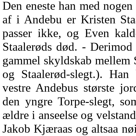
Den eneste han med nogen r
af i Andebu er Kristen Sta
passer ikke, og Even kald
Staalerøds død. - Derimod 
gammel skyldskab mellem S
og Staalerød-slegt.). Han
vestre Andebus største jo
den yngre Torpe-slegt, so
ældre i anseelse og velstan
Jakob Kjæraas og altsaa nøi