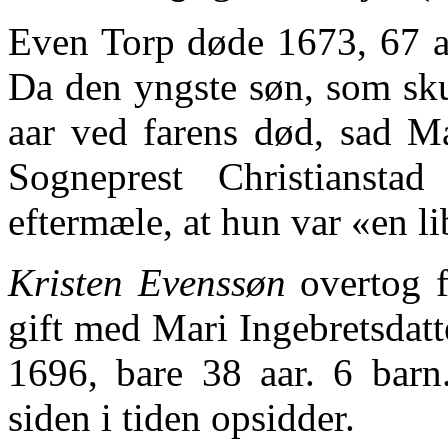
Even Torp døde 1673, 67 aa
Da den yngste søn, som sku
aar ved farens død, sad Ma
Sogneprest Christiansta
eftermæle, at hun var «en li
Kristen Evenssøn
overtog f
gift med Mari Ingebretsdatt
1696, bare 38 aar. 6 bar
siden i tiden opsidder.