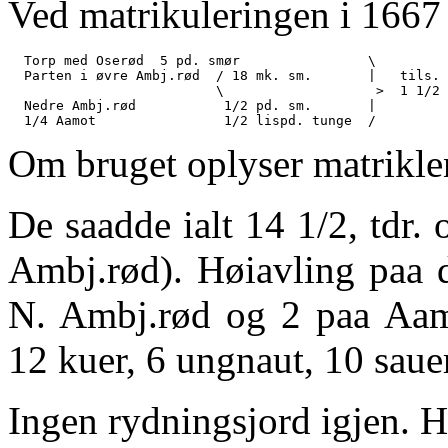
Ved matrikuleringen i 1667
  Torp med Oserød  5 pd. smør                \

  Parten i øvre Ambj.rød  / 18 mk. sm.       |   tils. 
                          \                   >  1 1/2 
  Nedre Ambj.rød           1/2 pd. sm.       |

Om bruget oplyser matrikle
De saadde ialt 14 1/2, tdr. 
Ambj.rød). Høiavling paa d
N. Ambj.rød og 2 paa Aamo
12 kuer, 6 ungnaut, 10 saue
Ingen rydningsjord igjen. 