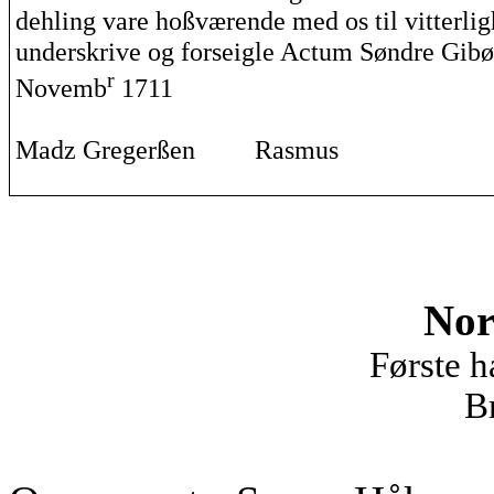
dehling
vare
hoßværende
med os til
vitterli
underskrive og forseigle
Actum
Søndre
Gibø
r
Novemb
1711
Madz
Gregerßen
Rasmus
No
Første h
B