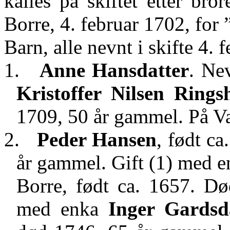
kalles på skiftet etter br
Borre, 4. februar 1702,
for 
Barn, alle nevnt i skifte 4. 
1.
Anne Hansdatter
. Ne
Kristoffer Nilsen Rings
1709, 50 år gammel. På
V
2.
Peder Hansen
, født c
år gammel. Gift (1) med 
Borre, født ca. 1657. D
med enka
Inger Gardsd