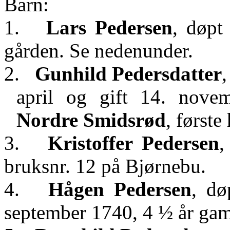
Barn:
1.
Lars Pedersen
, døpt
gården. Se nedenunder.
2.
Gunhild Pedersdatter
april og gift 14. no
Nordre Smidsrød
, første
3.
Kristoffer Pedersen
,
bruksnr. 12 på
Bjørnebu
.
4.
Hågen Pedersen
, dø
september 1740, 4 ½ år ga