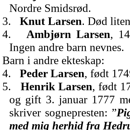
Nordre Smidsrød.
3.
Knut Larsen
. Død liten
4.
Ambjørn
Larsen
, 14
Ingen andre barn nevnes.
Barn i andre ekteskap:
4.
Peder Larsen
, født 174
5.
Henrik Larsen
, født 
og gift 3. januar 1777 
skriver sognepresten
: ”
Pi
med mig
herhid
fra Hed