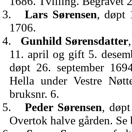
1686. Tvilling. Begravet 
3.
Lars Sørensen
, døpt 
1706.
4.
Gunhild Sørensdatter
11. april og gift 5. des
døpt 26. september 169
Hella under Vestre Nøtt
bruksnr. 6.
5.
Peder Sørensen
, døpt
Overtok halve gården. Se 