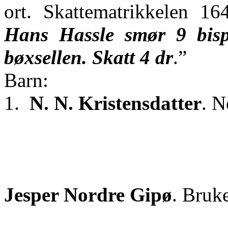
ort. Skattematrikkelen 16
Hans
Hassle
smør 9
bis
bøxsellen
. Skatt 4 dr
.”
Barn:
1.
N. N.
Kristensdatter
. 
Jesper Nordre
Gipø
. Bruk