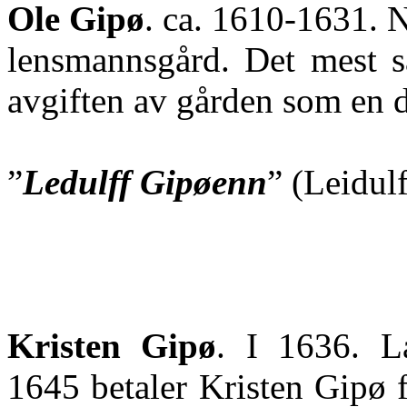
Ole Gipø
. ca. 1610-1631. 
lensmannsgård. Det mest
s
avgiften av gården som en d
”
Ledulff
Gipøenn
” (Leidul
Kristen Gipø
. I 1636. L
1645 betaler Kristen
Gipø
f