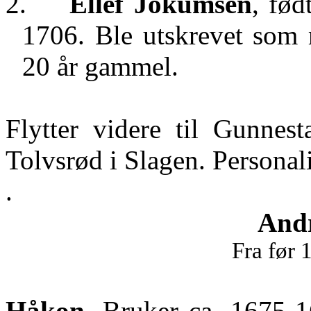
2.
Ellef Jokumsen
, fød
1706. Ble utskrevet som 
20 år gammel.
Flytter videre til Gunnest
Tolvsrød i Slagen. Personal
.
Andr
Fra før 
Håkon
. Bruker ca. 1675-1