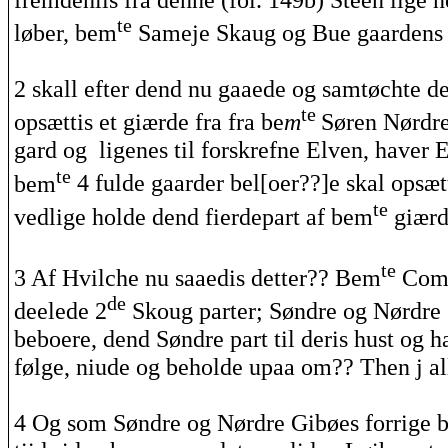
te
løber
,
bem
Sameje
Skaug og Bue
gaardens
2 skall efter
dend
nu
gaaede
og
samtøchte
d
te
opsættis
et
giærde
fra
fra
be
m
Søren Nørdr
gard
og
ligenes
til
forskrefne
Elven, haver
E
te
bem
4
fulde
gaarder
bel[
oer
??]e skal
opsæt
te
vedlige
holde
dend
fierdepart
af
bem
giær
te
3
Af
Hvilche
nu
saaedis
detter??
Bem
Comp
de
deelede
2
Skoug
parter; Søndre og Nørdre
beboere,
dend
Søndre part til
deris
hust og
h
følge,
niude
og beholde
upaa
om??
Then
j a
4 Og som Søndre og Nørdre
Gibøes
forrige b