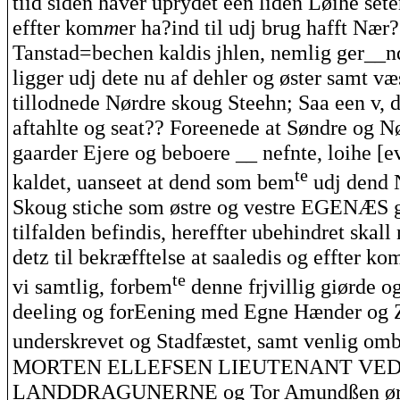
tiid
siden haver uprydet
een
liden
Løihe
sete
effter
kom
m
er
ha?ind
til
udj
brug
hafft
Nær?
Tanstad
=
bechen
kaldis
jhlen
, nemlig ger__
n
ligger
udj
dete
nu
af
dehler
og
øster
samt
væ
tillodnede
Nørdre
skoug
Steehn
;
Saa
een
v, 
aftahlte
og
seat
??
Foreenede
at Søndre og N
gaarder
Ejere
og beboere __
nefnte
,
loihe
[e
te
kaldet
,
uanseet
at
dend
som
bem
udj
dend
N
Skoug
stiche
som østre og vestre
EGENÆS
tilfalden
befindis
,
hereffter
ubehindret
skall
detz
til
bekræfftelse
at
saaledis
og
effter
ko
te
vi
samtlig
,
forbem
denne
frjvillig
giørde
o
deeling
og
forEening
med Egne
Hænder
og
underskrevet og
Stadfæstet
, samt
venlig
omb
MORTEN ELLEFSEN
LIEUTENANT
VE
LANDDRAGUNERNE
og Tor
Amundßen
ør