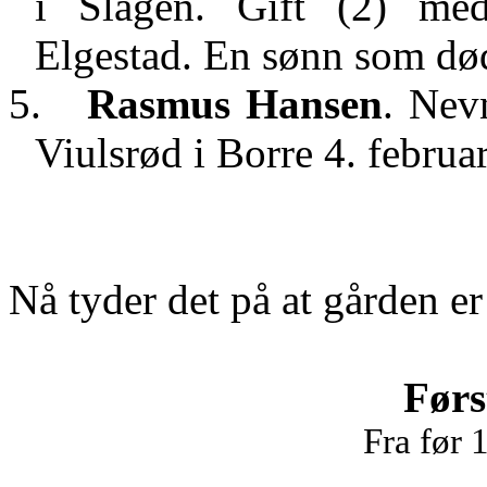
i Slagen. Gift (2) m
Elgestad. En sønn som dø
5.
Rasmus Hansen
. Nevn
Viulsrød i Borre 4. februa
Nå tyder det på at gården er 
Førs
Fra før 