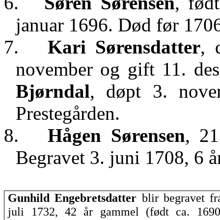
6.
Søren Sørensen
, fød
januar 1696. Død før 1706
7.
Kari Sørensdatter
, 
november og gift 11. d
Bjørndal
, døpt 3. nove
Prestegården.
8.
Hågen Sørensen
, 2
Begravet 3. juni 1708, 6 
Gunhild
Engebretsdatter
blir begravet f
juli 1732, 42 år gammel (født ca. 1690)