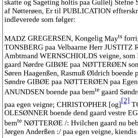
skatte og Sageting
holtis
paa
Gullelj
Stefne
S
af
Nøtterøen, Er til
PUBLICATION
efftersk
indleverede
som følger:
ts
MADZ
GREGERSEN
, Kongelig
May
forr
TONSBERG
paa
Velbaarne
Herr
JUSTITZ
Ambtmand
WERNSCHIOLDS
veigne
, som 
gaard
Nørdre
GIBØE
paa
NØTTERØEN
so
Søren
Haagenßen
,
Rasmuß
Øldrich
boende
Søndre
GIBØE
paa
NØTTERØEN
paa
Ege
te
ANUNDSEN
boende
paa
bem
gaard
Sønd
[2]
paa
egen
veigne
;
CHRISTOPHER
[og]
T
OLESØNNER
boende
dend
gaard
vestre
EG
te
bem
NØTTERØE
/:
Hvilchen
gaard
nu be
Jørgen
Anderßen
:/
paa
egen
veigne
,
kiendis