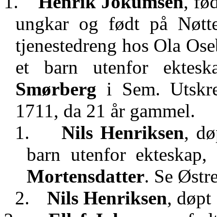
1.
Henrik Jokumsen
, fø
ungkar og født på Nøtt
tjenestedreng hos Ola Ose
et barn utenfor ekte
Smørberg
i Sem. Utskre
1711, da 21 år gammel.
1.
Nils Henriksen
, dø
barn utenfor ekteskap
Mortensdatter
. Se Østr
2.
Nils Henriksen
, døpt