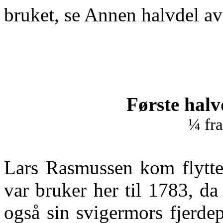
bruket, se Annen halvdel av
Første halv
¼ fr
Lars Rasmussen kom flytten
var bruker her til 1783, d
også sin svigermors fjerde