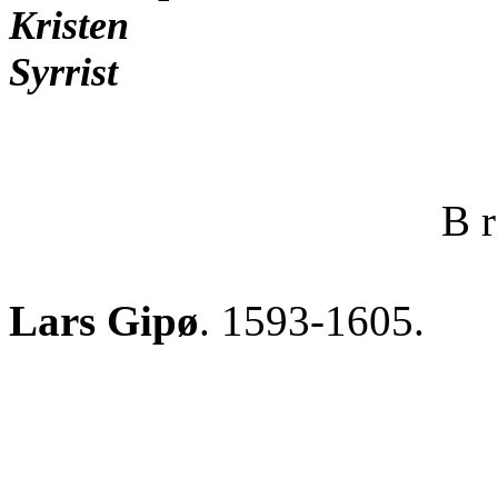
Krist
Syrrist
B r
Lars Gipø
. 1593-1605.