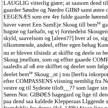
LAUGLIG
vitterlig
giøre
; at
saasom
dend
ti
gaarder
Søndre og Nørdre
GIBØ
samt østre 
EEGENÆS
som
ere
4re
fulde
gaarde
høren
te
haver været
Een
SamEje
Skoug
till
bem
ga
hugste
og
faehafn
, og
vj
formedelst
Skougen
skyld,
saavelsom
og [
aleen
??] hver
af
os, sig
tilkom
m
ende,
andeel
,
effter
egen behag Kun
nu er
bleven
tilsindz
at
skiffte
og
deele
os
b
Skoug
jmellum
, som og
effter
gaaede
COMP
saaledis
af
oß
ere
skifftet
og
deelet
som følge
te
deelet
bem
Skoug
_
nt
j
tou
[herfra inkorpo
efter
COMPASSENS
viisning
nemblig
fra
N
vestre og til
Sydeste
tiloft__?? som lager si
Søren Nor.
GIBØES
hagegard og
lige
til
den
paa
dend
saa
kaldede
Klepperaas
Llggende
s
fremdehlis
fra denne (fol. 149b) Steen
lige
n