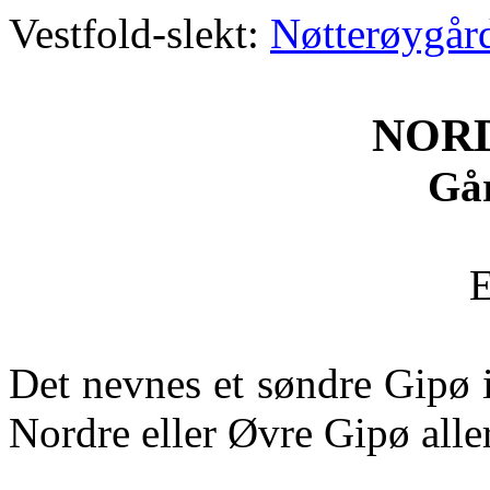
Vestfold-slekt:
Nøtterøygår
NOR
Går
E
Det nevnes et søndre Gipø 
Nordre eller Øvre Gipø alle