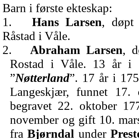
Barn i første ekteskap:
1.
Hans Larsen
, døpt
Råstad i Våle.
2.
Abraham Larsen
, d
Rostad i Våle.
13 år i 
”
Nøtterland
”. 17 år i 17
Langeskjær, funnet 17.
begravet 22. oktober 17
november og gift 10. ma
fra
Bjørndal
under
Prest