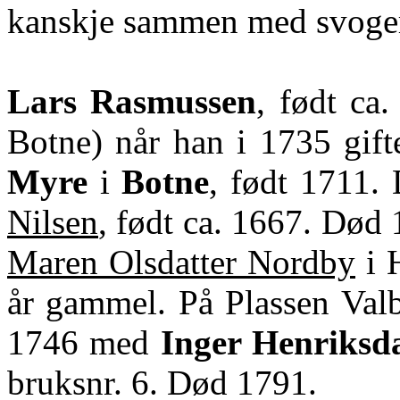
kanskje sammen med svoge
Lars Rasmussen
, født ca
Botne) når han i 1735 gif
Myre
i
Botne
, født 1711. 
Nilsen
, født ca. 1667. Død
Maren Olsdatter Nordby
i 
år gammel. På Plassen
Val
1746 med
Inger Henriksd
bruksnr. 6. Død 1791.