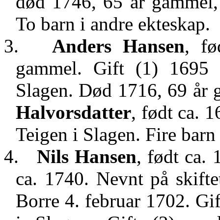
død 1746, 65 år gammel,
To barn i andre ekteskap.
3.
Anders Hansen
, f
gammel. Gift (1) 169
Slagen. Død 1716, 69 år
Halvorsdatter
, født ca. 
Teigen i Slagen. Fire barn
4.
Nils Hansen
, født ca.
ca. 1740. Nevnt på skifte
Borre 4. februar 1702. Gi