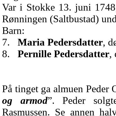
Var i Stokke 13. juni 1748
Rønningen (Saltbustad) un
Barn:
7.
Maria Pedersdatter
, d
8.
Pernille Pedersdatter
,
På tinget ga
almuen
Peder O
og armod
”. Peder solgt
Rasmussen. Se annen halvd