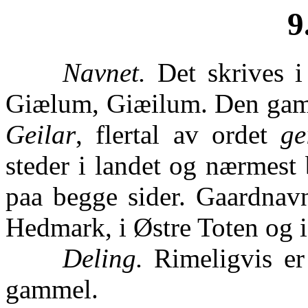
9
Navnet.
Det skrives i
Giælum, Giæilum. Den gam
Geilar
, flertal av ordet
ge
steder i landet og nærmest 
paa begge sider. Gaardnavn
Hedmark, i Østre Toten og 
Deling.
Rimeligvis er 
gammel.