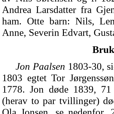
Andrea Larsdatter fra Gje
ham. Otte barn: Nils, Len
Anne, Severin Edvart, Gust
Bruk 
Jon Paalsen
1803-30, si
1803 egtet Tor Jørgenssøn
1778. Jon døde 1839, 71 
(herav to par tvillinger) d
Ola Jonsen, se nedenfor. 2