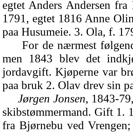
egtet Anders Andersen fra 
1791, egtet 1816 Anne Olin
paa Husumeie. 3. Ola, f. 17
For de nærmest følgende a
men 1843 blev det indkjø
jordavgift. Kjøperne var b
paa bruk 2. Olav drev sin 
Jørgen Jonsen
, 1843-79,
skibstømmermand. Gift 1. 
fra Bjørnebu ved Vrengen; 