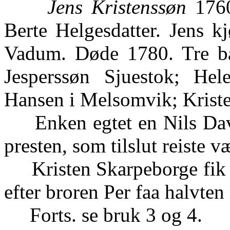
Jens Kristenssøn
1760
Berte Helgesdatter. Jens k
Vadum. Døde 1780. Tre ba
Jesperssøn Sjuestok; Hel
Hansen i Melsomvik; Kriste
Enken egtet en Nils David
presten, som tilslut reiste v
Kristen Skarpeborge fik sa
efter broren Per faa halvten
Forts. se bruk 3 og 4.