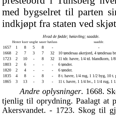
prestebord i Tunsberg hve
med bygselret til parten s
indkjøpt fra staten ved skj
Hvad de fødde; høiavling; saadde.
Hester
kuer
ungfæ
sauer
høilass
saadde.
1657
1
8
5
8
-
-
1668
2
7
3
7
32
10 tøndesaa akerjord, 4 tøndesaa br
1723
2
10
-
8
32
11 tdr. havre, 1/4 td. blandkorn, 1/8
1803
2
6
-
-
-
6 tønder.
1820
2
4
-
-
-
6 tønder.
1835
4
8
-
8
-
8 t. havre, 1/4 rug, 1 1/2 byg, 10 t. 
1865
3
13
-
3
-
11 t. havre, 1 1/4 hv., 1 1/4 rug, 1 1
Andre oplysninger
. 1668. Sk
tjenlig til oprydning. Paalagt at
Akersvandet. - 1723. Skog til g