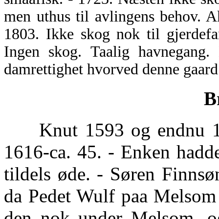
men uthus til avlingens behov. 
1803. Ikke skog nok til gjerdef
Ingen skog. Taalig havnegang.
damrettighet hvorved denne gaard
B
Knut 1593 og endnu 1604
1616-ca. 45. - Enken hadde
tildels øde. - Søren Finnsø
da Pedet Wulf paa Melsom b
den nok under Melsom, og