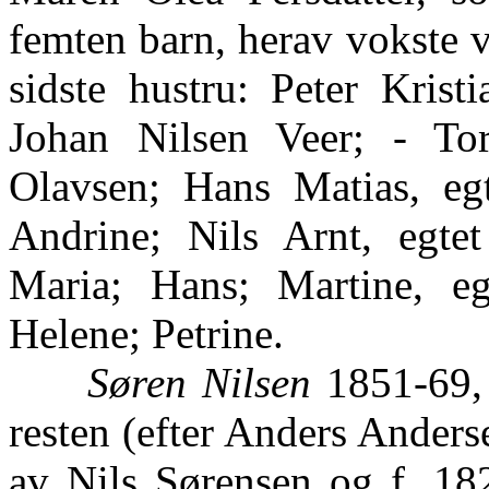
femten barn, herav vokste vis
sidste hustru: Peter Krist
Johan Nilsen Veer; - Tor
Olavsen; Hans Matias, eg
Andrine; Nils Arnt, egte
Maria; Hans; Martine, e
Helene; Petrine.
Søren Nilsen
1851-69, 
resten (efter Anders Anders
av Nils Sørensen og f. 18