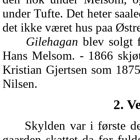
under Tufte. Det heter saa
det ikke været hus paa Østre
Gilehagan
blev solgt f
Hans Melsom. - 1866 skjøte
Kristian Gjertsen som 1875 
Nilsen.
2. Ve
Skylden var i første del
gaarden skattet da for ful