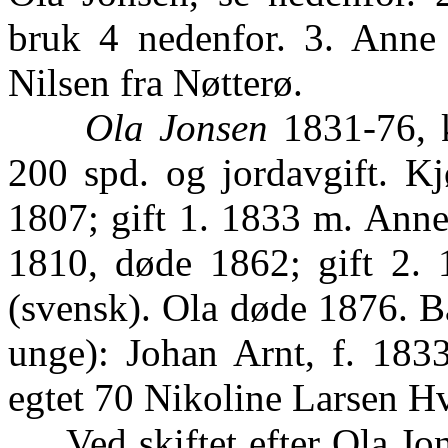
bruk 4 nedenfor. 3. Anne P
Nilsen fra Nøtterø.
Ola Jonsen
1831-76, k
200 spd. og jordavgift. Kj
1807; gift 1. 1833 m. Anne
1810, døde 1862; gift 2. 
(svensk). Ola døde 1876. Ba
unge): Johan Arnt, f. 1833
egtet 70 Nikoline Larsen Hv
Ved skiftet efter Ola Jons