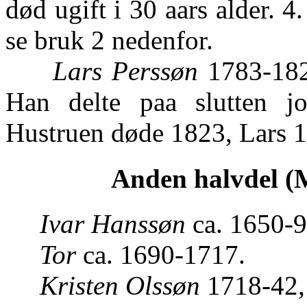
død ugift i 30 aars alder. 4
se bruk 2 nedenfor.
Lars Perssøn
1783-1823
Han delte paa slutten j
Hustruen døde 1823, Lars 1
Anden halvdel (M
Ivar Hanssøn
ca. 1650-9
Tor
ca. 1690-1717.
Kristen Olssøn
1718-42, 