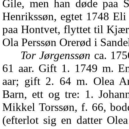
Gile, men han døde paa S
Henrikssøn, egtet 1748 Eli 
paa Hontvet, flyttet til Kjæ
Ola Perssøn Orerød i Sande
Tor Jørgenssøn
ca. 1750
61 aar. Gift 1. 1749 m. E
aar; gift 2. 64 m. Olea Ar
Barn, ett og tre: 1. Johan
Mikkel Torssøn, f. 66, bod
(efterlot sig en datter Ole