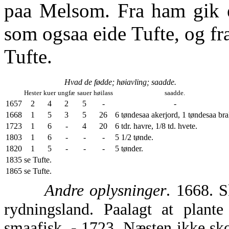
paa Melsom. Fra ham gik 
som ogsaa eide Tufte, og fr
Tufte.
Hvad de fødde; høiavling; saadde.
Hester
kuer
ungfæ
sauer
høilass
saadde.
1657
2
4
2
5
-
-
1668
1
5
3
5
26
6 tøndesaa akerjord, 1 tøndesaa bra
1723
1
6
-
4
20
6 tdr. havre, 1/8 td. hvete.
1803
1
6
-
-
-
5 1/2 tønde.
1820
1
5
-
-
-
5 tønder.
1835
se Tufte.
1865
se Tufte.
Andre oplysninger
. 1668. S
rydningsland. Paalagt at plante
smaafisk. - 1723. Næsten ikke sk