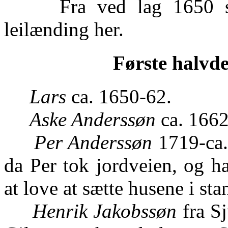
Fra ved lag 1650 satt
leilænding her.
Første halvde
Lars
ca. 1650-62.
Aske Anderssøn
ca. 1662
Per Anderssøn
1719-ca. 
da Per tok jordveien, og h
at love at sætte husene i sta
Henrik Jakobssøn
fra Sj