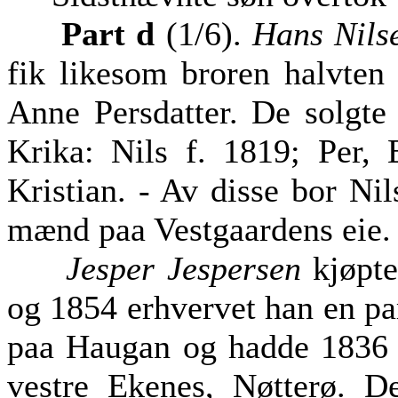
Part d
(1/6).
Hans Nils
fik likesom broren halvten
Anne Persdatter. De solgte
Krika: Nils f. 1819; Per, 
Kristian. - Av disse bor Ni
mænd paa Vestgaardens eie.
Jesper Jespersen
kjøpte
og 1854 erhvervet han en pa
paa Haugan og hadde 1836 e
vestre Ekenes, Nøtterø. D