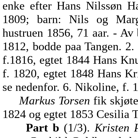
enke efter Hans Nilssøn H
1809; barn: Nils og Marg
hustruen 1856, 71 aar. - Av
1812, bodde paa Tangen. 2. 
f.1816, egtet 1844 Hans Kn
f. 1820, egtet 1848 Hans Kr
se nedenfor. 6. Nikoline, f. 
Markus Torsen
fik skjøt
1824 og egtet 1853 Cesilia T
Part b
(1/3).
Kristen 