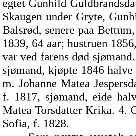
egtet Gunhild Guldbrandsdatt
Skaugen under Gryte, Gunhi
Balsrød, senere paa Bettum,
1839, 64 aar; hustruen 1856,
var ved farens død sjømand.
sjømand, kjøpte 1846 halve 
m. Johanne Matea Jespersda
f. 1817, sjømand, eide hal
Matea Torsdatter Krika. 4. G
Sofia, f. 1828.