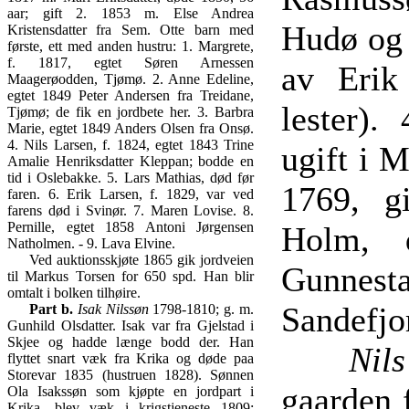
aar; gift 2. 1853 m. Else Andrea
Hudø og 
Kristensdatter fra Sem. Otte barn med
første, ett med anden hustru: 1. Margrete,
f. 1817, egtet Søren Arnessen
av Eri
Maagerøodden, Tjømø. 2. Anne Edeline,
egtet 1849 Peter Andersen fra Treidane,
lester).
Tjømø; de fik en jordbete her. 3. Barbra
Marie, egtet 1849 Anders Olsen fra Onsø.
4. Nils Larsen, f. 1824, egtet 1843 Trine
ugift i 
Amalie Henriksdatter Kleppan; bodde en
tid i Oslebakke. 5. Lars Mathias, død før
1769, g
faren. 6. Erik Larsen, f. 1829, var ved
farens død i Svinør. 7. Maren Lovise. 8.
Pernille, egtet 1858 Antoni Jørgensen
Holm, 
Natholmen. - 9. Lava Elvine.
Ved auktionsskjøte 1865 gik jordveien
Gunnes
til Markus Torsen for 650 spd. Han blir
omtalt i bolken tilhøire.
Sandefjo
Part b.
Isak Nilssøn
1798-1810; g. m.
Gunhild Olsdatter. Isak var fra Gjelstad i
Skjee og hadde længe bodd der. Han
Nil
flyttet snart væk fra Krika og døde paa
Storevar 1835 (hustruen 1828). Sønnen
gaarden 
Ola Isakssøn som kjøpte en jordpart i
Krika, blev væk i krigstjeneste 1809;