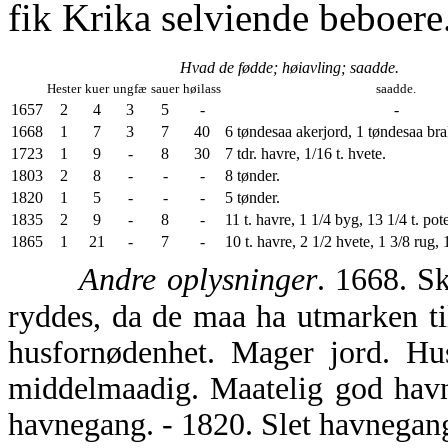
fik Krika selviende beboere
Hvad de fødde; høiavling; saadde.
Hester
kuer
ungfæ
sauer
høilass
saadde.
1657
2
4
3
5
-
-
1668
1
7
3
7
40
6 tøndesaa akerjord, 1 tøndesaa bra
1723
1
9
-
8
30
7 tdr. havre, 1/16 t. hvete.
1803
2
8
-
-
-
8 tønder.
1820
1
5
-
-
-
5 tønder.
1835
2
9
-
8
-
11 t. havre, 1 1/4 byg, 13 1/4 t. pote
1865
1
21
-
7
-
10 t. havre, 2 1/2 hvete, 1 3/8 rug, 
Andre oplysninger
. 1668. Sk
ryddes, da de maa ha utmarken ti
husfornødenhet. Mager jord. Hu
middelmaadig. Maatelig god havn
havnegang. - 1820. Slet havnegang.