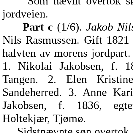
Som nævnt overtok søn
jordveien.
Part c
(1/6).
Jakob Nil
Nils Rasmussen. Gift 1821 
halvten av morens jordpart
1. Nikolai Jakobsen, f. 
Tangen. 2. Elen Kristin
Sandeherred. 3. Anne Kari
Jakobsen, f. 1836, egte
Holtekjær, Tjømø.
Sidstnævnte søn overtok 18