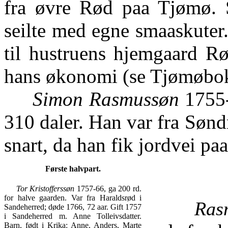
fra øvre Rød paa Tjømø. 
seilte med egne smaaskuter.
til hustruens hjemgaard R
hans økonomi (se Tjømøbok
Simon Rasmussøn
1755-
310 daler. Han var fra Sønd
snart, da han fik jordvei p
Første halvpart.
Tor Kristofferssøn
1757-66, ga 200 rd.
for halve gaarden. Var fra Haraldsrød i
Ras
Sandeherred; døde 1766, 72 aar. Gift 1757
i Sandeherred m. Anne Tolleivsdatter.
Barn, født i Krika: Anne, Anders, Marte