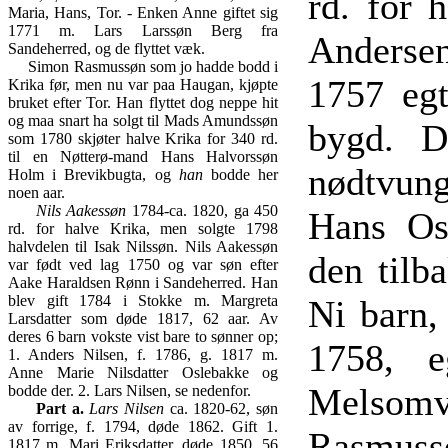
rd. for 
Maria, Hans, Tor. - Enken Anne giftet sig
1771 m. Lars Larssøn Berg fra
Andersen
Sandeherred, og de flyttet væk.
Simon Rasmussøn som jo hadde bodd i
1757 egt
Krika før, men nu var paa Haugan, kjøpte
bruket efter Tor. Han flyttet dog neppe hit
og maa snart ha solgt til Mads Amundssøn
bygd. D
som 1780 skjøter halve Krika for 340 rd.
til en Nøtterø-mand Hans Halvorssøn
nødtvung
Holm i Brevikbugta, og
han
bodde her
noen aar.
Nils Aakessøn
1784-ca. 1820, ga 450
Hans Os
rd. for halve Krika, men solgte 1798
halvdelen til Isak Nilssøn. Nils Aakessøn
den tilb
var født ved lag 1750 og var søn efter
Aake Haraldsen Rønn i Sandeherred. Han
blev gift 1784 i Stokke m. Margreta
Ni barn,
Larsdatter som døde 1817, 62 aar. Av
deres 6 barn vokste vist bare to sønner op;
1758, e
1. Anders Nilsen, f. 1786, g. 1817 m.
Anne Marie Nilsdatter Oslebakke og
Melsomvi
bodde der. 2. Lars Nilsen, se nedenfor.
Part a.
Lars Nilsen
ca. 1820-62, søn
av forrige, f. 1794, døde 1862. Gift 1.
Rasmussø
1817 m. Mari Eriksdatter, døde 1850, 56