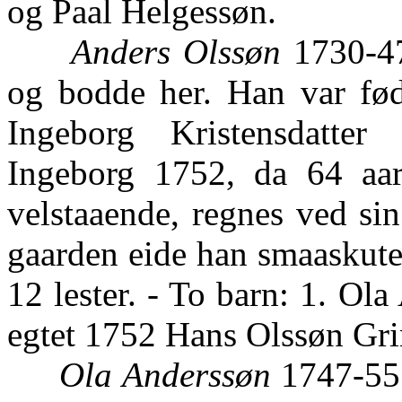
og Paal Helgessøn.
Anders Olssøn
1730-47
og bodde her. Han var fø
Ingeborg Kristensdatte
Ingeborg 1752, da 64 aar
velstaaende, regnes ved si
gaarden eide han smaaskuter
12 lester. - To barn: 1. Ol
egtet 1752 Hans Olssøn Gr
Ola Anderssøn
1747-55.