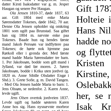
datter Kirsti Isaksdatter var g. m. Jesper
Gift 178
Haugan og senere Per Haugan.
Ola Jensen
1810-37, døde 1837, 63
Holteie 
aar. Gift 1804 med enke Maria
Sørensdatter Tokenes, døde 1842, 70 aar.
Denne Ola Jensen opholder sig omkring
Hans Nil
1801 som ugift paa Brunstad. Saa giftet
han sig 1804 m. nævnte enke paa
hadde no
Tokenes. Baade hun og hendes første
mand Jakob Perssøn var indflyttere paa
Tokenes; de hørte nok hjemme paa
og flytt
Rørkoll eller i grenda der. Med første
mand hadde Maria Sørensdatter tre barn.
Kristen
1. Per Jakobssøn, bodde som gift mand i
Jylland, var død før moren. 2. Søren
Kirstin
Jakobssøn, bodde i Krika uten jordvei (g.
1820 m. Anne Sibille Olsdatter Engø i
Shd.). 3. Grete Sofie, g. m. David Tangen.
Oslebakk
- Med Ola Jensen hadde Maria to barn: 1.
Jens Olssøn, se nedenfor. 2. Karen Anne,
her, se 
levde ugift.
Jens Olsen
overtok jordveien 1837.
Levde ugift og hadde søsteren Karen
Isak Kr
Anne hos sig. Hans nysnævnte morbror