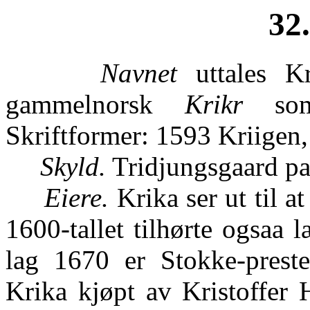
32
Navnet
uttales Kr
gammelnorsk
Krikr
som 
Skriftformer: 1593 Kriigen
Skyld.
Tridjungsgaard pa
Eiere.
Krika ser ut til a
1600-tallet tilhørte ogsaa
lag 1670 er Stokke-preste
Krika kjøpt av Kristoffer 