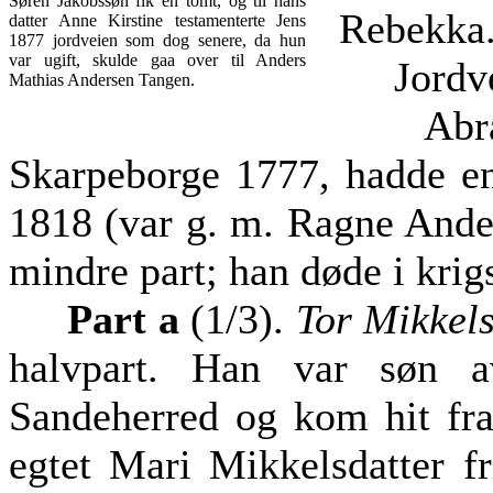
Søren Jakobssøn fik en tomt, og til hans
Rebekka
datter Anne Kirstine testamenterte Jens
1877 jordveien som dog senere, da hun
var ugift, skulde gaa over til Anders
Jordveie
Mathias Andersen Tangen.
Abraha
Skarpeborge 1777, hadde en
1818 (var g. m. Ragne Ander
mindre part; han døde i krig
Part a
(1/3).
Tor Mikkel
halvpart. Han var søn 
Sandeherred og kom hit fr
egtet Mari Mikkelsdatter f