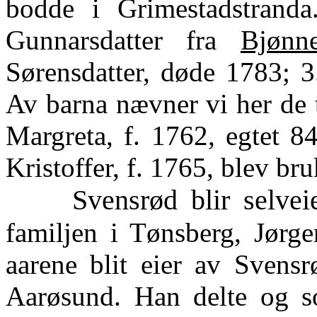
bodde i Grimestadstranda
Gunnarsdatter fra
Bjønn
Sørensdatter, døde 1783; 3
Av barna nævner vi her de 
Margreta, f. 1762, egtet 8
Kristoffer, f. 1765, blev br
Svensrød blir selvei
familjen i Tønsberg, Jørg
aarene blit eier av Svensr
Aarøsund. Han delte og so