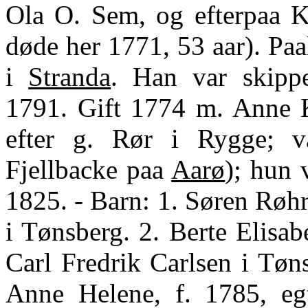
Ola O. Sem, og efterpaa Kr
døde her 1771, 53 aar). Pa
i
Stranda
. Han var skippe
1791. Gift 1774 m. Anne K
efter g. Rør i Rygge; va
Fjellbacke paa
Aarø
); hun 
1825. - Barn: 1. Søren Røh
i Tønsberg. 2. Berte Elisa
Carl Fredrik Carlsen i Tøns
Anne Helene, f. 1785, e