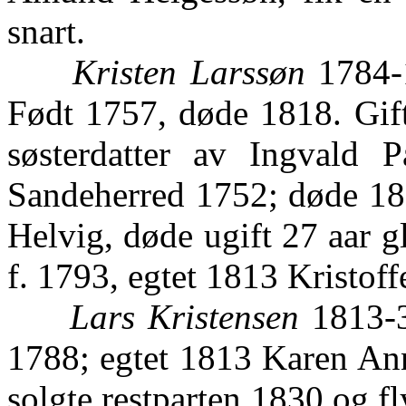
snart.
Kristen Larssøn
1784-1
Født 1757, døde 1818. Gift
søsterdatter av Ingvald 
Sandeherred 1752; døde 180
Helvig, døde ugift 27 aar gl
f. 1793, egtet 1813 Kristoff
Lars Kristensen
1813-3
1788; egtet 1813 Karen Ann
solgte restparten 1830 og fl