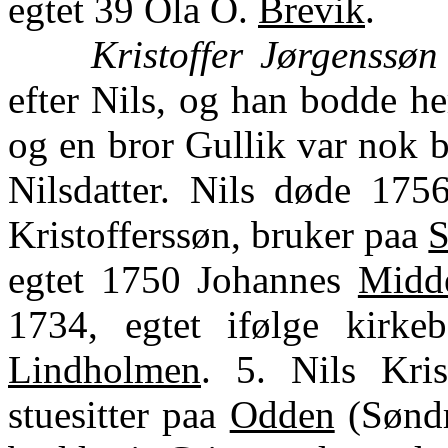
egtet 39 Ola O.
Brevik
.
Kristoffer Jørgenssøn
efter Nils, og han bodde he
og en bror Gullik var nok 
Nilsdatter. Nils døde 1756
Kristofferssøn, bruker paa
S
egtet 1750 Johannes
Midd
1734, egtet ifølge kirke
Lindholmen
. 5. Nils Kris
stuesitter paa
Odden
(Søndr