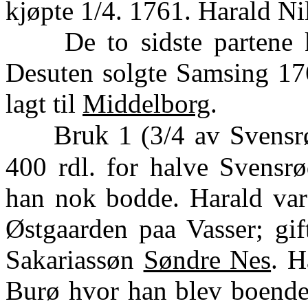
kjøpte 1/4. 1761. Harald Ni
De to sidste partene ko
Desuten solgte Samsing 1
lagt til
Middelborg
.
Bruk 1
(3/4 av Svensr
400 rdl. for halve Svens
han nok bodde. Harald var
Østgaarden paa Vasser; gif
Sakariassøn
Søndre Nes
. H
Burø hvor han blev boende