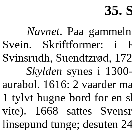
35. 
Navnet
. Paa gammel
Svein. Skriftformer: i
Svinsrudh, Suendtzrød, 17
Skylden
synes i 1300-t
aurabol. 1616: 2 vaarder ma
1 tylvt hugne bord for en 
vite). 1668 sattes Sve
linsepund tunge; desuten 24 