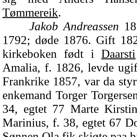
Tømmereik
.
Jakob Andreassen
182
1792; døde 1876. Gift 182
kirkeboken født i
Daarsti
Amalia, f. 1826, levde ugif
Frankrike 1857, var da styr
enkemand Torger Torgerse
34, egtet 77 Marte Kirsti
Marinius, f. 38, egtet 67 D
Sønnen Ola fik skjøte paa b