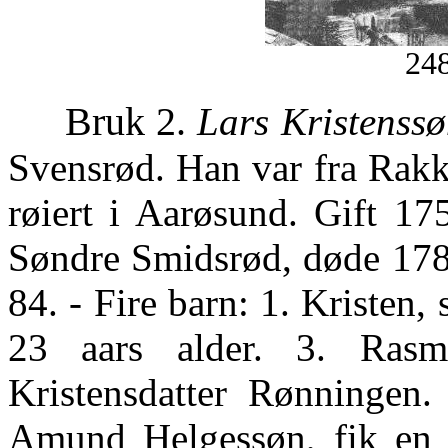
248
Bruk 2.
Lars Kristenss
Svensrød. Han var fra Rakk
røiert i Aarøsund. Gift 17
Søndre Smidsrød, døde 1781
84. - Fire barn: 1. Kristen,
23 aars alder. 3. Ras
Kristensdatter Rønningen. 
Amund Helgessøn, fik en p