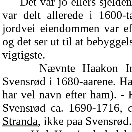
Det var jo ellers sjelden 
var delt allerede i 1600-
jordvei eiendommen var eft
og det ser ut til at bebygg
vigtigste.
Nævnte Haakon Ingebr
Svensrød i 1680-aarene. H
har vel navn efter ham). -
Svensrød ca. 1690-1716, d
Stranda
, ikke paa Svensrød.