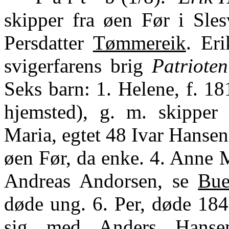
skipper fra øen Før i Sle
Persdatter
Tømmereik
. Er
svigerfarens brig
Patrioten
Seks barn: 1. Helene, f. 1
hjemsted), g. m. skipper 
Maria, egtet 48 Ivar Hanse
øen Før, da enke. 4. Anne Ma
Andreas Andorsen, se
Bue
døde ung. 6. Per, døde 184
sig med Anders Hans