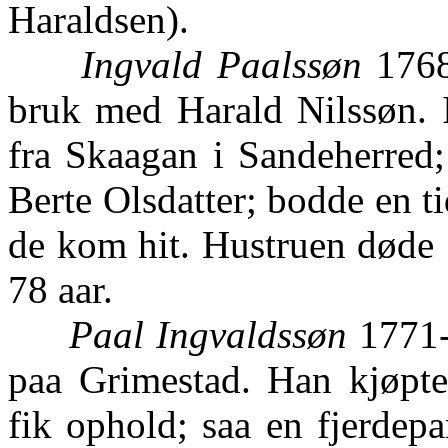
Haraldsen).
Ingvald Paalssøn
1768-
bruk med Harald Nilssøn. 
fra Skaagan i Sandeherred
Berte Olsdatter; bodde en t
de kom hit. Hustruen døde 
78 aar.
Paal Ingvaldssøn
1771-9
paa Grimestad. Han kjøpte
fik ophold; saa en fjerdepa