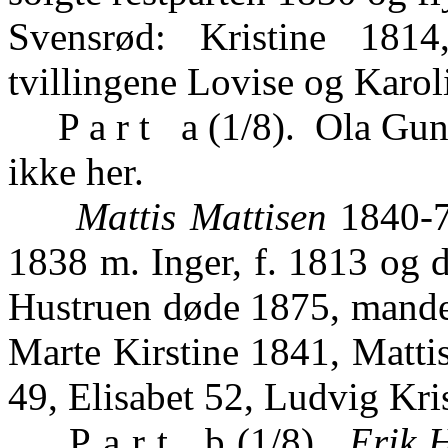
Svensrød: Kristine 181
tvillingene Lovise og Karol
P a r t a (1/8). Ola Gun
ikke her.
Mattis Mattisen
1840-7
1838 m. Inger, f. 1813 og 
Hustruen døde 1875, manden 
Marte Kirstine 1841, Matti
49, Elisabet 52, Ludvig Kri
P a r t b (1/8).
Erik 