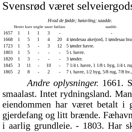
Svensrød været selveiergod
Hvad de fødde; høiavling; saadde.
Hester
kuer
ungfæ
sauer
høilass
saadde.
1657
1
1
1
3
-
-
1668
1
5
1
4
20
4 tøndesaa akerjord, 1 tøndesaa bra
1723
1
5
-
3
12
5 tønder havre.
1803
1
5
-
-
-
5 t. havre.
1820
1
3
-
-
-
3 tønder.
1845
3
11
-
10
-
7 1/4 t. havre, 1 1/8 t. byg, 1/4 t. ru
1865
2
8
-
2
-
7 t. havre, 1/2 byg, 5/8 rug, 7/8 hv.,
Andre oplysninger.
1661. Sk
smaalast. Intet rydningsland. Man
eiendommen har været betalt i g
gjerdefang og litt brænde. Fæhavn
i aarlig grundleie. - 1803. Har 