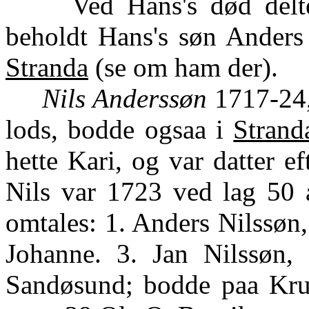
Ved Hans's død deltes 
beholdt Hans's søn Anders
Stranda
(se om ham der).
Nils Anderssøn
1717-24,
lods, bodde ogsaa i
Strand
hette Kari, og var datter 
Nils var 1723 ved lag 50 a
omtales: 1. Anders Nilssøn,
Johanne. 3. Jan Nilssøn, 
Sandøsund; bodde paa Kruk